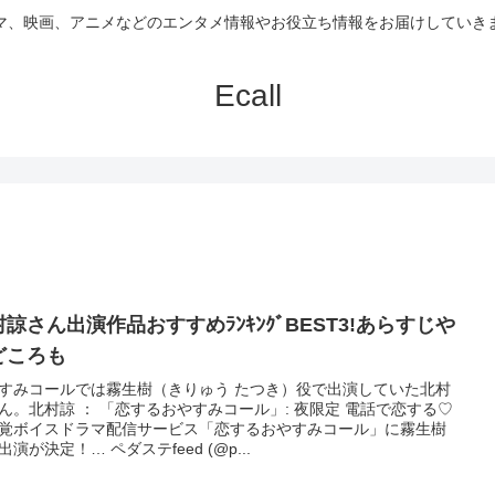
マ、映画、アニメなどのエンタメ情報やお役立ち情報をお届けしていき
Ecall
諒さん出演作品おすすめﾗﾝｷﾝｸﾞBEST3!あらすじや
どころも
すみコールでは霧生樹（きりゅう たつき）役で出演していた北村
ん。北村諒 ： 「恋するおやすみコール」: 夜限定 電話で恋する♡
覚ボイスドラマ配信サービス「恋するおやすみコール」に霧生樹
出演が決定！… ペダステfeed (@p...