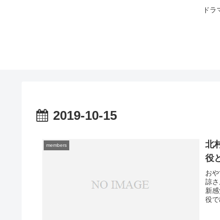
ドラ
2019-10-15
北村
members
役
おや
諒さ
新感
役で