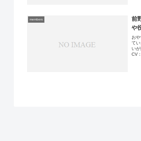
前野
members
や
おや
てい
いが
CV：