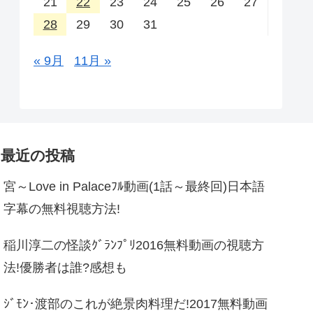
21
22
23
24
25
26
27
28
29
30
31
« 9月
11月 »
最近の投稿
宮～Love in Palaceﾌﾙ動画(1話～最終回)日本語
字幕の無料視聴方法!
稲川淳二の怪談ｸﾞﾗﾝﾌﾟﾘ2016無料動画の視聴方
法!優勝者は誰?感想も
ｼﾞﾓﾝ･渡部のこれが絶景肉料理だ!2017無料動画