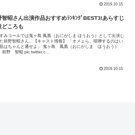
2019.10.15
智昭さん出演作品おすすめﾗﾝｷﾝｸﾞBEST3!あらすじ
役どころも
すみコールでは鬼ヶ島 鳳凰（おにがしま ほうおう）として出演し
た前野智昭さん。【キャスト情報】 「オメェら、喧嘩するのはい
筋はちゃんと通せよ」 鬼ヶ島 鳳凰（おにがしま ほうおう）
 前野 智昭 pic.twitter.c...
2019.10.15