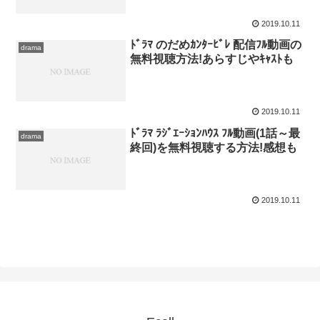
2019.10.11
ﾄﾞﾗﾏ のだめｶﾝﾀｰﾋﾞﾚ 配信ﾌﾙ動画の
drama
無料視聴方法!あらすじやｷｬｽﾄも
2019.10.11
ﾄﾞﾗﾏ ﾗｼﾞｴｰｼｮﾝﾊｳｽ ﾌﾙ動画(1話～最
drama
終回)を無料視聴する方法!感想も
2019.10.11