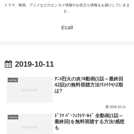
ドラマ、映画、アニメなどのエンタメ情報やお役立ち情報をお届けしていきま
す。
Ecall
2019-10-11
ｱﾆﾒ烈火の炎ﾌﾙ動画(1話～最終回
anime
42話)の無料視聴方法!ﾘﾒｲｸや2期
は?
2019.10.11
ﾄﾞﾗﾏ ﾊﾟｰﾌｪｸﾄﾜｰﾙﾄﾞ 全動画(1話～
drama
最終回)を無料視聴する方法!感想
も