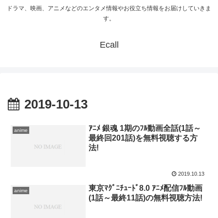
ドラマ、映画、アニメなどのエンタメ情報やお役立ち情報をお届けしていきま
す。
Ecall
2019-10-13
ｱﾆﾒ 銀魂 1期のﾌﾙ動画全話(1話～
anime
最終回201話)を無料視聴する方
法!
2019.10.13
東京ﾏｸﾞﾆﾁｭｰﾄﾞ8.0 ｱﾆﾒ配信ﾌﾙ動画
anime
(1話～最終11話)の無料視聴方法!