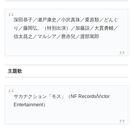
深田恭子／瀬戸康史／小沢真珠／栗原類／どんぐ
り／藤岡弘、（特別出演）／加藤諒／大貫勇輔／
信太昌之／マルシア／麿赤兒／渡部篤郎
主題歌
サカナクション「モス」（NF Records/Victor
Entertainment）