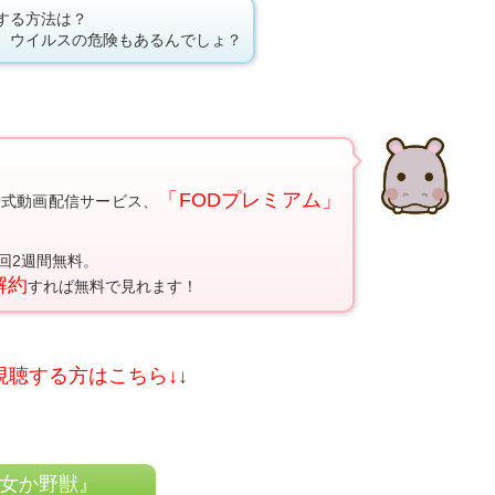
する方法は？
、ウイルスの危険もあるんでしょ？
「FODプレミアム」
公式動画配信サービス、
回2週間無料。
解約
すれば無料で見れます！
視聴する方はこちら↓↓
女か野獣』