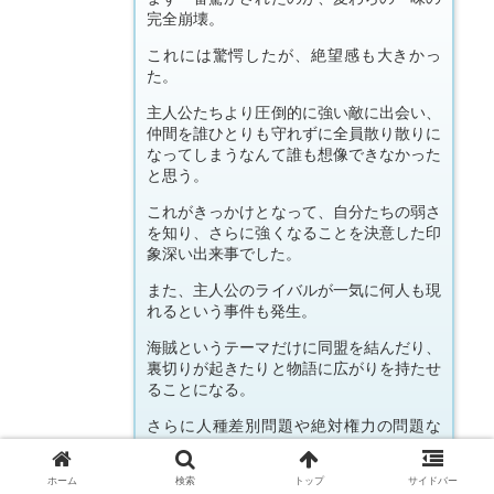
完全崩壊。
これには驚愕したが、絶望感も大きかっ
た。
主人公たちより圧倒的に強い敵に出会い、
仲間を誰ひとりも守れずに全員散り散りに
なってしまうなんて誰も想像できなかった
と思う。
これがきっかけとなって、自分たちの弱さ
を知り、さらに強くなることを決意した印
象深い出来事でした。
また、主人公のライバルが一気に何人も現
れるという事件も発生。
海賊というテーマだけに同盟を結んだり、
裏切りが起きたりと物語に広がりを持たせ
ることになる。
さらに人種差別問題や絶対権力の問題な
ど、内容が詰まりまくったシリーズにしば
らく釘付けになってしまった。
ホーム
検索
トップ
サイドバー