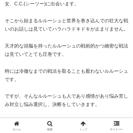
女、C.C.(シーツー)に出会います。
そこから始まるルルーシュと世界を巻き込んでの壮大な戦
いのお話しは見ていてハラハラドキドキが止まりません。
天才的な頭脳を持ったルルーシュの戦術的かつ緻密な戦法
は見ていてとても圧巻です。
時には冷徹なまでの戦法を取ることも厭わないルルーシュ
です。
ですが、そんなルルーシュも人であり感情があり悩み苦し
み対立し悩み選択し、決断をしていきます。
たまに垣間見れる日常がとても愛おしく、そしてとても苦
しい気持ちにさせられます。
ホーム
検索
トップ
サイドバー