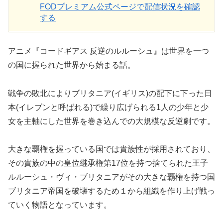
FODプレミアム公式ページで配信状況を確認
する
アニメ『コードギアス 反逆のルルーシュ』は世界を一つ
の国に握られた世界から始まる話。
戦争の敗北によりブリタニア(イギリス)の配下に下った日
本(イレブンと呼ばれる)で繰り広げられる1人の少年と少
女を主軸にした世界を巻き込んでの大規模な反逆劇です。
大きな覇権を握っている国では貴族性が採用されており、
その貴族の中の皇位継承権第17位を持つ捨てられた王子
ルルーシュ・ヴィ・ブリタニアがその大きな覇権を持つ国
ブリタニア帝国を破壊するため１から組織を作り上げ戦っ
ていく物語となっています。