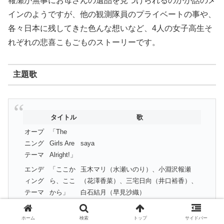
報瀬が無事にお母さんの遺品を見つけられるのかが話のメ
インのようですが、他の観測隊員のプライベートの事や、
各々日本に残してきた色んな想いなど、4人の女子高生そ
れぞれの悲喜こもごものストーリーです。
主題歌
タイトル
歌
オープ
「The
ニング
Girls Are
saya
テーマ
Alright!」
エンデ
「ここか
玉木マリ（水瀬いのり）、小淵沢報瀬
ィング
ら、ここ
（花澤香菜）、三宅日向（井口裕香）、
テーマ
から」
白石結月（早見沙織）
ホーム
検索
トップ
サイドバー