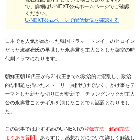
で、詳細はU-NEXT公式ホームページでご確認
ください。
U-NEXT公式ページで配信状況を確認する
日本でも人気が高かった韓国ドラマ「トンイ」のヒロイン
だった淑嬪崔氏の早世した永壽君を主人公とした架空の時
代劇ドラマになります。
朝鮮王朝19代王から21代王までの政治的に混乱し、政治
的な問題を描いたストーリー展開だけでなく、かけ事をテ
ーマとした新たな切り口が斬新で、チャングンソクが主人
公の永壽君ことテギルを演じたことでも話題となりまし
た。
この記事ではおすすめのU-NEXTの
登録方法、解約方法、
よくある質問
、あらすじ、感想などについて詳しく解説し