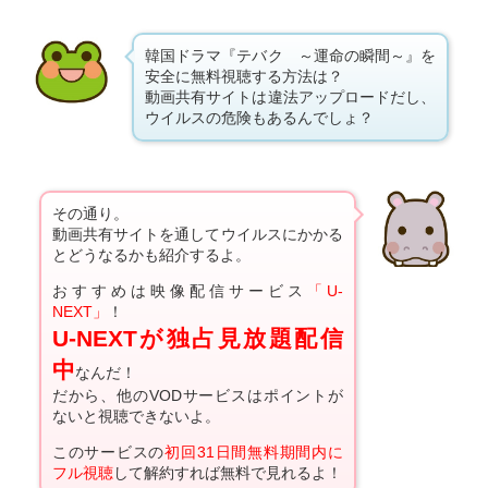
韓国ドラマ『テバク ～運命の瞬間～』を
安全に無料視聴する方法は？
動画共有サイトは違法アップロードだし、
ウイルスの危険もあるんでしょ？
その通り。
動画共有サイトを通してウイルスにかかる
とどうなるかも紹介するよ。
おすすめは映像配信サービス
「U-
NEXT」
！
U-NEXTが独占見放題配信
中
なんだ！
だから、他のVODサービスはポイントが
ないと視聴できないよ。
このサービスの
初回31日間無料期間内に
フル視聴
して解約すれば無料で見れるよ！