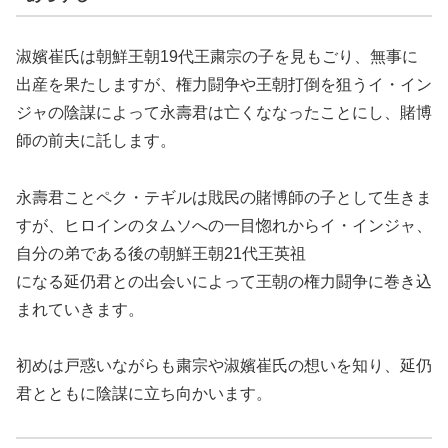
淑嬪崔氏は朝鮮王朝19代王粛宗の子を見もごり、無事に
出産を果たしますが、権力闘争や王朝打倒を狙うイ・イン
ジャの陰謀によって永壽君は亡くななったことにし、賭博
師の前夫に託します。
永壽君ことペク・テギルは戝民の賭博師の子として生きま
すが、ヒロインのタムソへの一目惚れからイ・インジャ、
自分の弟である後の朝鮮王朝21代王英祖
になる延仍君との出会いによって王朝の権力闘争に巻き込
まれていきます。
初めは戸惑いながらも粛宗や淑嬪崔氏の想いを知り、延仍
君とともに陰謀に立ち向かいます。