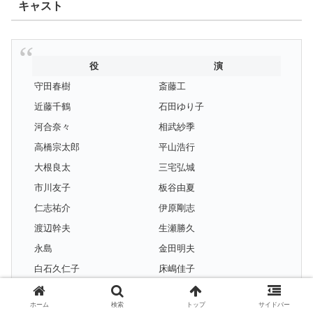
キャスト
役
演
守田春樹
斎藤工
近藤千鶴
石田ゆり子
河合奈々
相武紗季
高橋宗太郎
平山浩行
大根良太
三宅弘城
市川友子
板谷由夏
仁志祐介
伊原剛志
渡辺幹夫
生瀬勝久
永島
金田明夫
白石久仁子
床嶋佳子
市川聡
水橋研二
ホーム
検索
トップ
サイドバー
鈴木紀吉
六角慎司