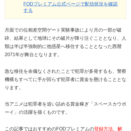
FODプレミアム公式ページで配信状況を確認
する
月面での位相差空間ゲート実験事故により月の一部が破
砕、結果として地球にその破片が降り注ぐこととなり、人
類は半ば半強制的に他惑星へ移住することとなった西暦
2071年が舞台となります。
急な移住を余儀なくされたことで犯罪が多発するも、警察
機構もすべてに手が回らず犯罪者に賞金を懸けることとな
ります。
当アニメは犯罪者を追い詰める賞金稼ぎ「スペースカウボ
ーイ」の活躍を描くものです。
この記事ではおすすめのFODプレミアムの
登録方法、解