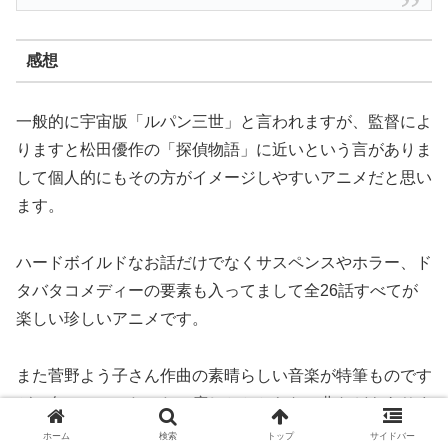
感想
一般的に宇宙版「ルパン三世」と言われますが、監督によ
りますと松田優作の「探偵物語」に近いという言がありま
して個人的にもその方がイメージしやすいアニメだと思い
ます。
ハードボイルドなお話だけでなくサスペンスやホラー、ド
タバタコメディーの要素も入ってまして全26話すべてが
楽しい珍しいアニメです。
また菅野よう子さん作曲の素晴らしい音楽が特筆ものです
が、名シーンにたった一度しかかからない曲などもありま
してこれも当アニメの印象的で素晴らしいところだと思い
ホーム
検索
トップ
サイドバー